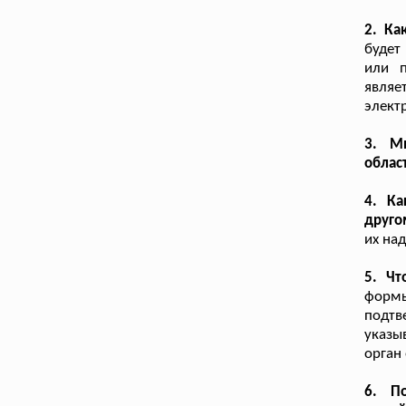
2. Ка
будет
или п
являе
элект
3. М
облас
4. Ка
друго
их на
5. Ч
формы
подтв
указы
орган
6. П