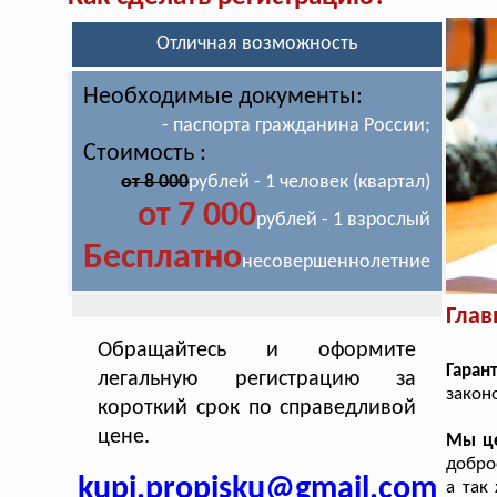
Отличная возможность
Необходимые документы:
- паспорта гражданина России;
Стоимость :
от 8 000
рублей - 1 человек (квартал)
от 7 000
рублей - 1 взрослый
Бесплатно
несовершеннолетние
Глав
Обращайтесь и оформите
Гаран
легальную регистрацию за
закон
короткий срок по справедливой
цене.
Мы ц
добро
kupi.propisku@gmail.com
а так