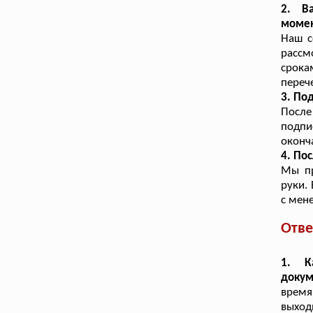
2. В
моме
Наш с
рассм
срока
переч
3. По
Посл
подпи
оконч
4. По
Мы пр
руки.
с мен
Отве
1. К
докум
время
выход