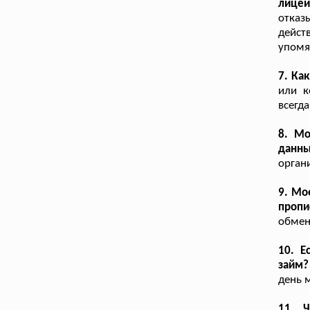
лицей
отказ
дейс
упомя
7. Ка
или к
всегд
8. Мо
данн
орган
9. Мо
пропи
обмен
10. Е
займ?
день 
11. Ч