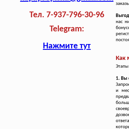
заказ
Тел. 7-937-796-30-96
Выго
нас н
Telegram:
бонус
регис
посто
Нажмите тут
Как 
Этапы
1. Вы
Запро
и мес
предв
больш
своев
дозво
ответ
котор